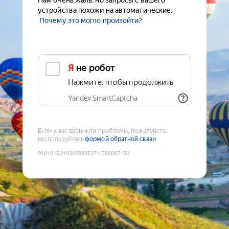
Нам очень жаль, но запросы с вашего
устройства похожи на автоматические.
Почему это могло произойти?
Я не робот
Нажмите, чтобы продолжить
Yandex SmartCaptcha
Если у вас возникли проблемы, пожалуйста,
воспользуйтесь
формой обратной связи
9181815219307889527
:
1786087150