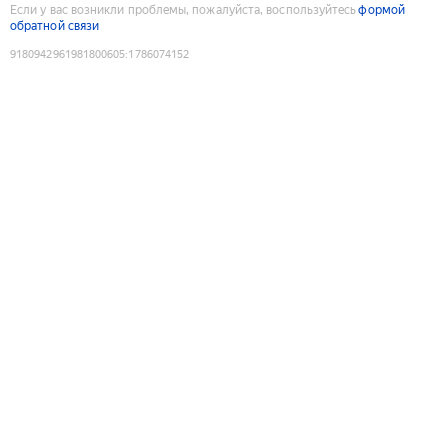
Если у вас возникли проблемы, пожалуйста, воспользуйтесь
формой
обратной связи
9180942961981800605
:
1786074152