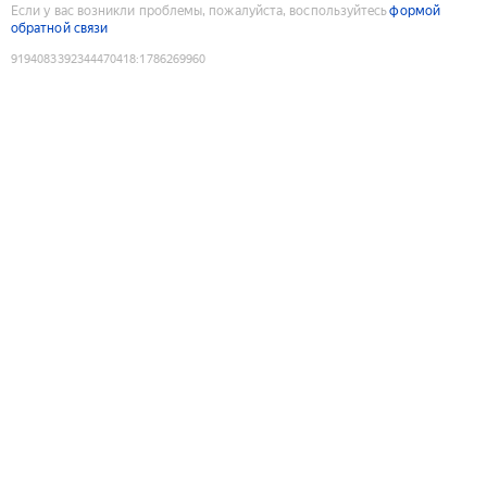
Если у вас возникли проблемы, пожалуйста, воспользуйтесь
формой
обратной связи
9194083392344470418
:
1786269960