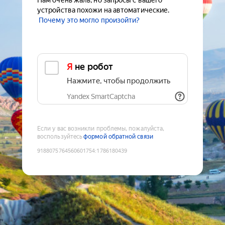
Нам очень жаль, но запросы с вашего
устройства похожи на автоматические.
Почему это могло произойти?
Я не робот
Нажмите, чтобы продолжить
Yandex SmartCaptcha
Если у вас возникли проблемы, пожалуйста,
воспользуйтесь
формой обратной связи
9188075764560601754
:
1786180439