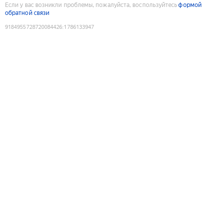
Если у вас возникли проблемы, пожалуйста, воспользуйтесь
формой
обратной связи
9184955728720084426
:
1786133947