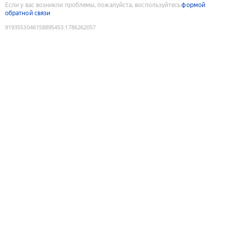
Если у вас возникли проблемы, пожалуйста, воспользуйтесь
формой
обратной связи
9193553046158895453
:
1786262057