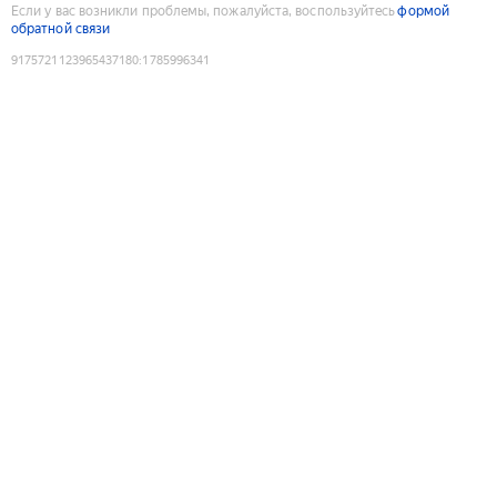
Если у вас возникли проблемы, пожалуйста, воспользуйтесь
формой
обратной связи
9175721123965437180
:
1785996341