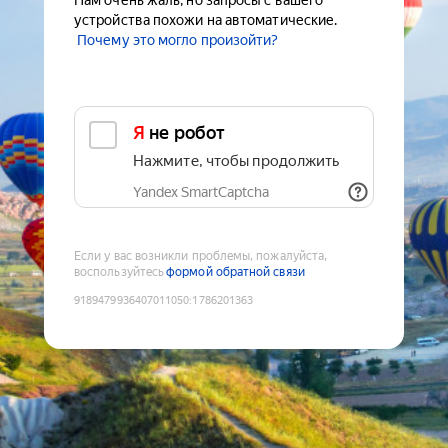
Нам очень жаль, но запросы с вашего
устройства похожи на автоматические.
Почему это могло произойти?
Я не робот
Нажмите, чтобы продолжить
Yandex SmartCaptcha
Если у вас возникли проблемы, пожалуйста,
воспользуйтесь
формой обратной связи
9189479936407011050
:
1786201363