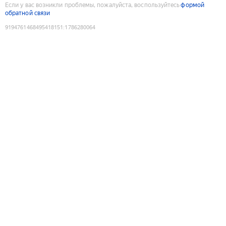
Если у вас возникли проблемы, пожалуйста, воспользуйтесь
формой
обратной связи
9194761468495418151
:
1786280064