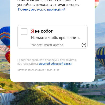
Нам очень жаль, но запросы с вашего
устройства похожи на автоматические.
Почему это могло произойти?
Я не робот
Нажмите, чтобы продолжить
Yandex SmartCaptcha
Если у вас возникли проблемы, пожалуйста,
воспользуйтесь
формой обратной связи
9177250579603391607
:
1786019132