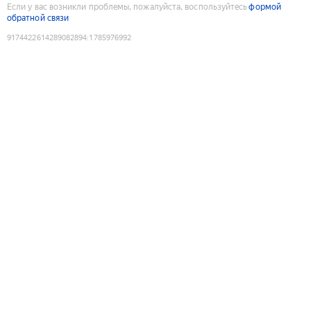
Если у вас возникли проблемы, пожалуйста, воспользуйтесь
формой
обратной связи
9174422614289082894
:
1785976992