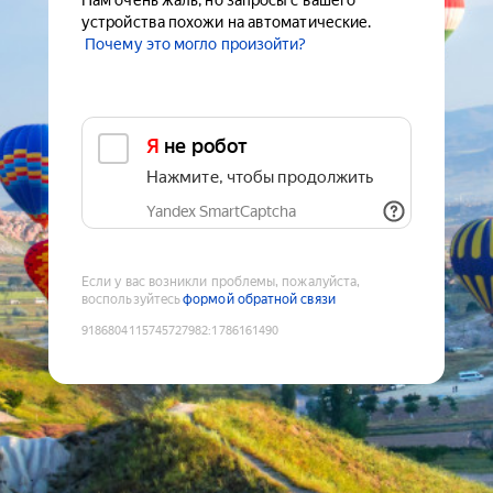
Нам очень жаль, но запросы с вашего
устройства похожи на автоматические.
Почему это могло произойти?
Я не робот
Нажмите, чтобы продолжить
Yandex SmartCaptcha
Если у вас возникли проблемы, пожалуйста,
воспользуйтесь
формой обратной связи
9186804115745727982
:
1786161490