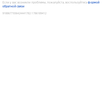
Если у вас возникли проблемы, пожалуйста, воспользуйтесь
формой
обратной связи
9188677936424441782
:
1786189412