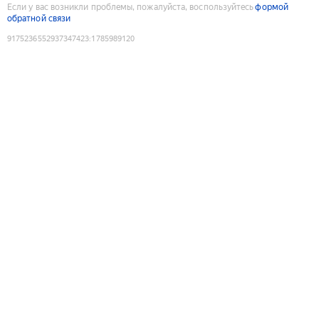
Если у вас возникли проблемы, пожалуйста, воспользуйтесь
формой
обратной связи
9175236552937347423
:
1785989120