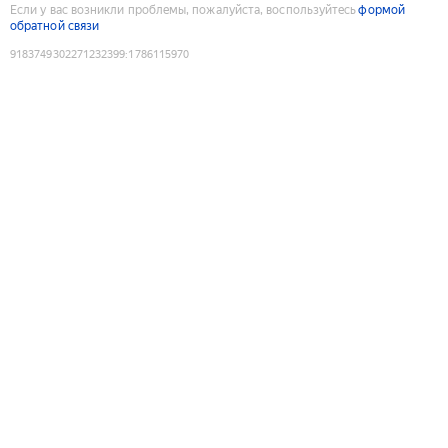
Если у вас возникли проблемы, пожалуйста, воспользуйтесь
формой
обратной связи
9183749302271232399
:
1786115970