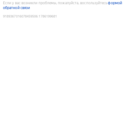
Если у вас возникли проблемы, пожалуйста, воспользуйтесь
формой
обратной связи
9189367016078459506
:
1786199681