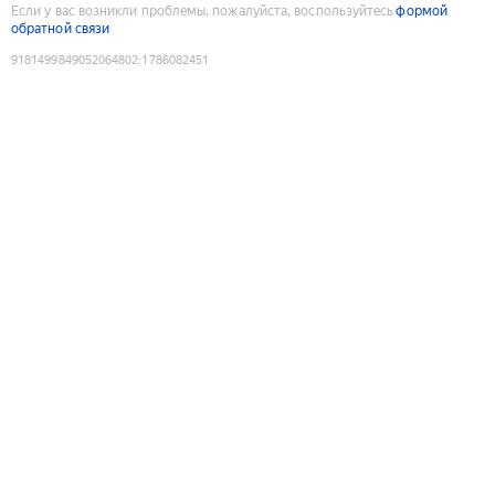
Если у вас возникли проблемы, пожалуйста, воспользуйтесь
формой
обратной связи
9181499849052064802
:
1786082451