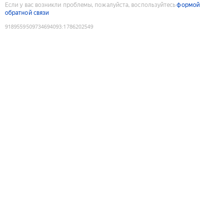
Если у вас возникли проблемы, пожалуйста, воспользуйтесь
формой
обратной связи
9189559509734694093
:
1786202549