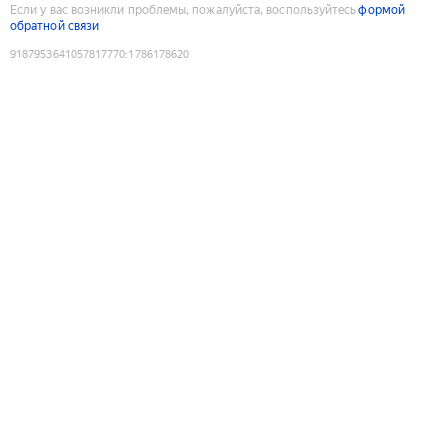
Если у вас возникли проблемы, пожалуйста, воспользуйтесь
формой
обратной связи
9187953641057817770
:
1786178620