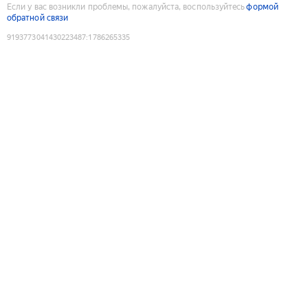
Если у вас возникли проблемы, пожалуйста, воспользуйтесь
формой
обратной связи
9193773041430223487
:
1786265335