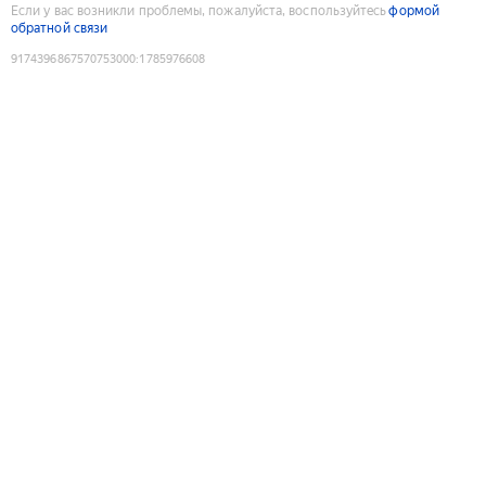
Если у вас возникли проблемы, пожалуйста, воспользуйтесь
формой
обратной связи
9174396867570753000
:
1785976608