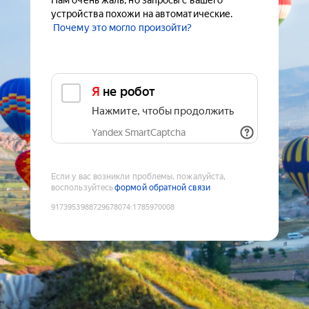
Нам очень жаль, но запросы с вашего
устройства похожи на автоматические.
Почему это могло произойти?
Я не робот
Нажмите, чтобы продолжить
Yandex SmartCaptcha
Если у вас возникли проблемы, пожалуйста,
воспользуйтесь
формой обратной связи
9173953988729678074
:
1785970008