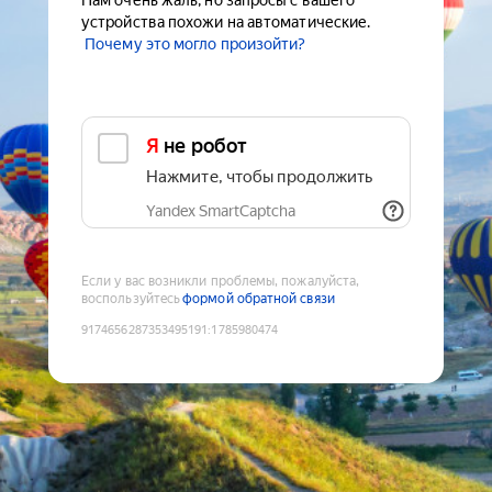
Нам очень жаль, но запросы с вашего
устройства похожи на автоматические.
Почему это могло произойти?
Я не робот
Нажмите, чтобы продолжить
Yandex SmartCaptcha
Если у вас возникли проблемы, пожалуйста,
воспользуйтесь
формой обратной связи
9174656287353495191
:
1785980474