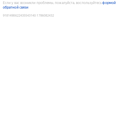
Если у вас возникли проблемы, пожалуйста, воспользуйтесь
формой
обратной связи
9181498622435543140
:
1786082432