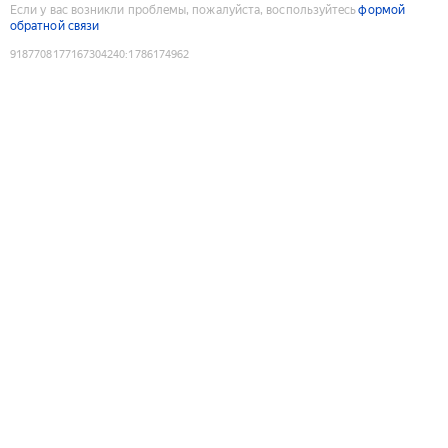
Если у вас возникли проблемы, пожалуйста, воспользуйтесь
формой
обратной связи
9187708177167304240
:
1786174962