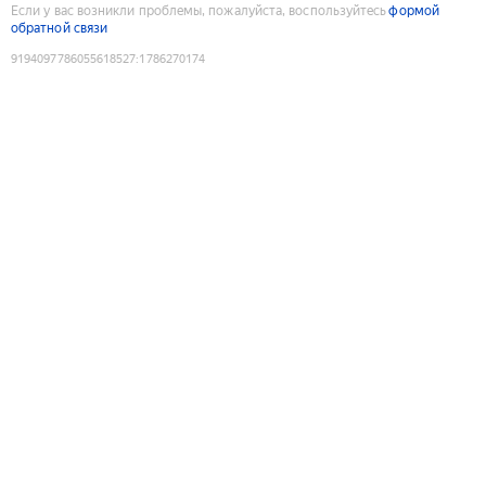
Если у вас возникли проблемы, пожалуйста, воспользуйтесь
формой
обратной связи
9194097786055618527
:
1786270174