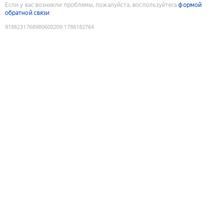
Если у вас возникли проблемы, пожалуйста, воспользуйтесь
формой
обратной связи
9188231768980600209
:
1786182764