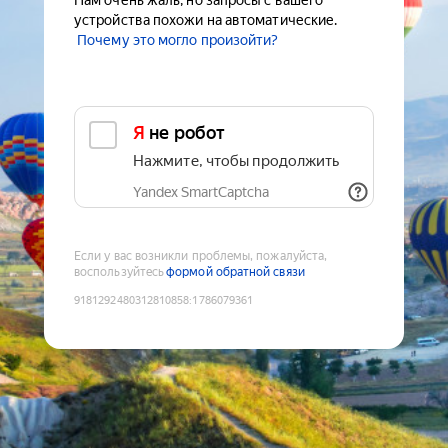
Нам очень жаль, но запросы с вашего
устройства похожи на автоматические.
Почему это могло произойти?
Я не робот
Нажмите, чтобы продолжить
Yandex SmartCaptcha
Если у вас возникли проблемы, пожалуйста,
воспользуйтесь
формой обратной связи
9181292480312810858
:
1786079361