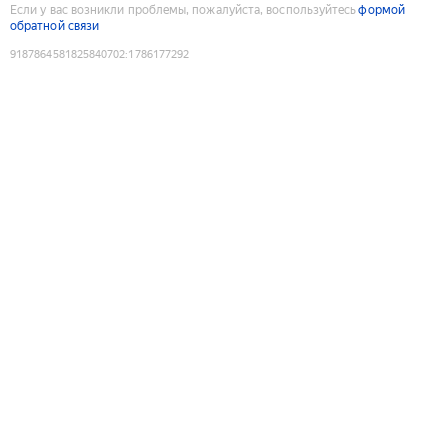
Если у вас возникли проблемы, пожалуйста, воспользуйтесь
формой
обратной связи
9187864581825840702
:
1786177292