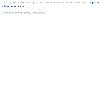
Если у вас возникли проблемы, пожалуйста, воспользуйтесь
формой
обратной связи
9176482326725440700
:
1786007684