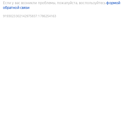
Если у вас возникли проблемы, пожалуйста, воспользуйтесь
формой
обратной связи
9193023302142975837
:
1786254163