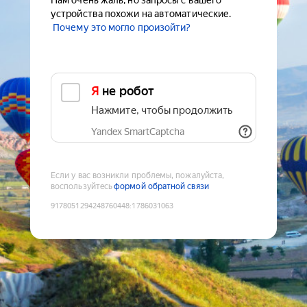
Нам очень жаль, но запросы с вашего
устройства похожи на автоматические.
Почему это могло произойти?
Я не робот
Нажмите, чтобы продолжить
Yandex SmartCaptcha
Если у вас возникли проблемы, пожалуйста,
воспользуйтесь
формой обратной связи
9178051294248760448
:
1786031063