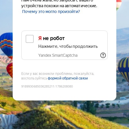
Нам очень жаль, но запросы с вашего
устройства похожи на автоматические.
Почему это могло произойти?
Я не робот
Нажмите, чтобы продолжить
Yandex SmartCaptcha
Если у вас возникли проблемы, пожалуйста,
воспользуйтесь
формой обратной связи
9189930685036285211
:
1786208080