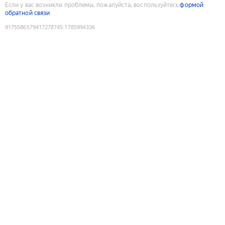
Если у вас возникли проблемы, пожалуйста, воспользуйтесь
формой
обратной связи
9175586579417278745
:
1785994336