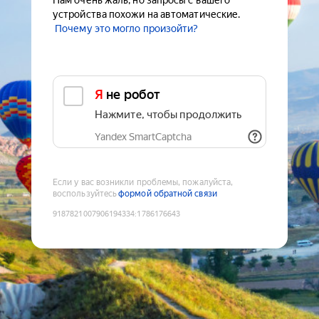
Нам очень жаль, но запросы с вашего
устройства похожи на автоматические.
Почему это могло произойти?
Я не робот
Нажмите, чтобы продолжить
Yandex SmartCaptcha
Если у вас возникли проблемы, пожалуйста,
воспользуйтесь
формой обратной связи
9187821007906194334
:
1786176643