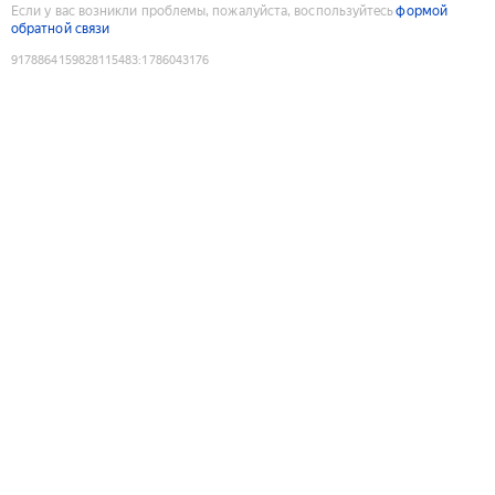
Если у вас возникли проблемы, пожалуйста, воспользуйтесь
формой
обратной связи
9178864159828115483
:
1786043176