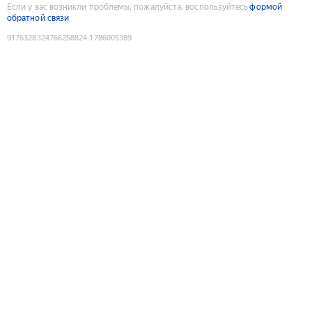
Если у вас возникли проблемы, пожалуйста, воспользуйтесь
формой
обратной связи
9176328324766258824
:
1786005389