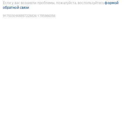
Если у вас возникли проблемы, пожалуйста, воспользуйтесь
формой
обратной связи
9175030908897228826
:
1785986056