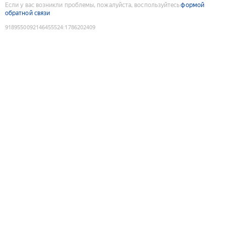
Если у вас возникли проблемы, пожалуйста, воспользуйтесь
формой
обратной связи
9189550092146455524
:
1786202409