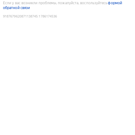
Если у вас возникли проблемы, пожалуйста, воспользуйтесь
формой
обратной связи
9187679620871138745
:
1786174536