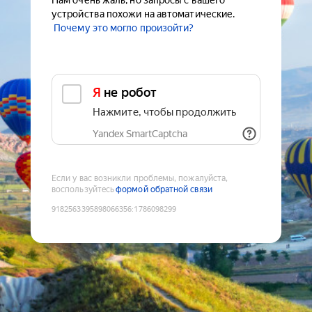
Нам очень жаль, но запросы с вашего
устройства похожи на автоматические.
Почему это могло произойти?
Я не робот
Нажмите, чтобы продолжить
Yandex SmartCaptcha
Если у вас возникли проблемы, пожалуйста,
воспользуйтесь
формой обратной связи
9182563395898066356
:
1786098299