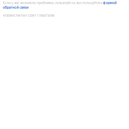
Если у вас возникли проблемы, пожалуйста, воспользуйтесь
формой
обратной связи
9180905794744112097
:
1786073598