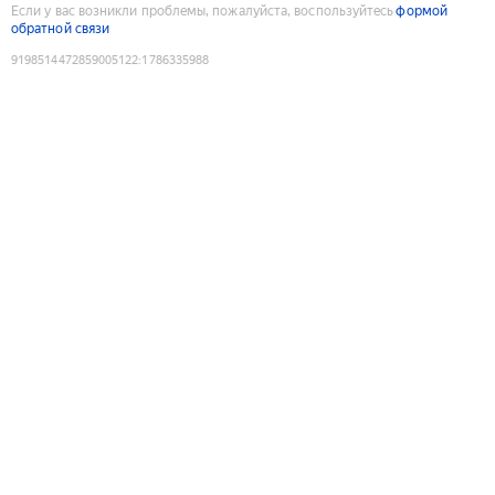
Если у вас возникли проблемы, пожалуйста, воспользуйтесь
формой
обратной связи
9198514472859005122
:
1786335988