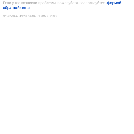
Если у вас возникли проблемы, пожалуйста, воспользуйтесь
формой
обратной связи
9198594431929596045
:
1786337180