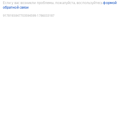
Если у вас возникли проблемы, пожалуйста, воспользуйтесь
формой
обратной связи
9178193847703594599
:
1786033187