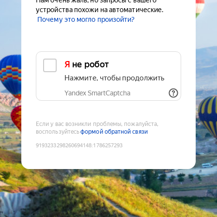
Нам очень жаль, но запросы с вашего
устройства похожи на автоматические.
Почему это могло произойти?
Я не робот
Нажмите, чтобы продолжить
Yandex SmartCaptcha
Если у вас возникли проблемы, пожалуйста,
воспользуйтесь
формой обратной связи
9193233298260694148
:
1786257293