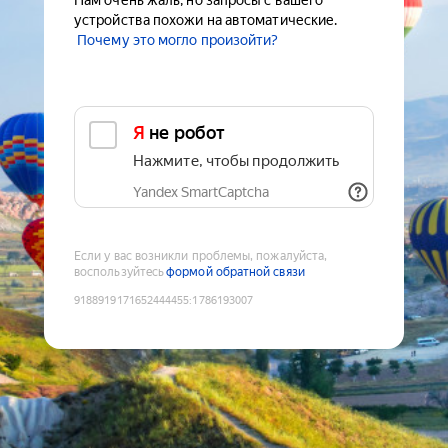
Нам очень жаль, но запросы с вашего
устройства похожи на автоматические.
Почему это могло произойти?
Я не робот
Нажмите, чтобы продолжить
Yandex SmartCaptcha
Если у вас возникли проблемы, пожалуйста,
воспользуйтесь
формой обратной связи
9188919171652444455
:
1786193007