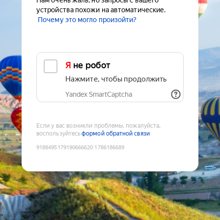
Нам очень жаль, но запросы с вашего
устройства похожи на автоматические.
Почему это могло произойти?
Я не робот
Нажмите, чтобы продолжить
Yandex SmartCaptcha
Если у вас возникли проблемы, пожалуйста,
воспользуйтесь
формой обратной связи
9188495179190666620
:
1786186689