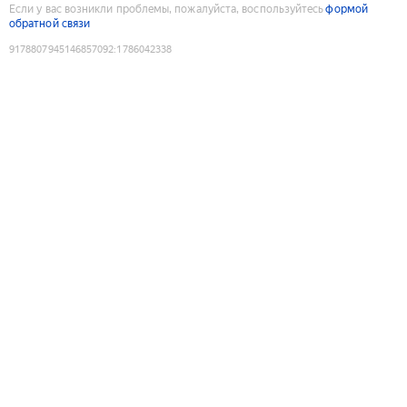
Если у вас возникли проблемы, пожалуйста, воспользуйтесь
формой
обратной связи
9178807945146857092
:
1786042338