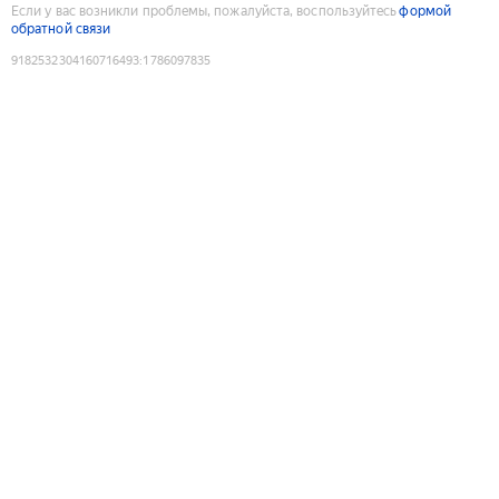
Если у вас возникли проблемы, пожалуйста, воспользуйтесь
формой
обратной связи
9182532304160716493
:
1786097835